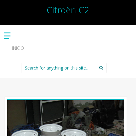
Citroën C2
☰
INICIO
Search
for: